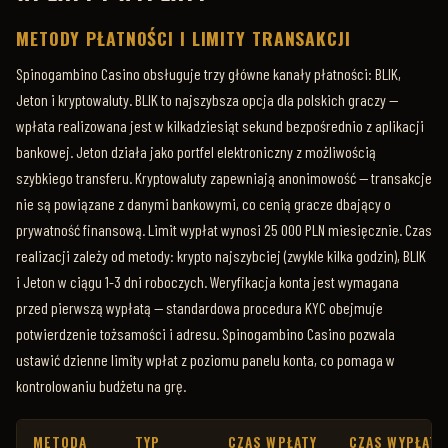
METODY PŁATNOŚCI I LIMITY TRANSAKCJI
Spinogambino Casino obsługuje trzy główne kanały płatności: BLIK,
Jeton i kryptowaluty. BLIK to najszybsza opcja dla polskich graczy —
wpłata realizowana jest w kilkadziesiąt sekund bezpośrednio z aplikacji
bankowej. Jeton działa jako portfel elektroniczny z możliwością
szybkiego transferu. Kryptowaluty zapewniają anonimowość — transakcje
nie są powiązane z danymi bankowymi, co cenią gracze dbający o
prywatność finansową. Limit wypłat wynosi 25 000 PLN miesięcznie. Czas
realizacji zależy od metody: krypto najszybciej (zwykle kilka godzin), BLIK
i Jeton w ciągu 1-3 dni roboczych. Weryfikacja konta jest wymagana
przed pierwszą wypłatą — standardowa procedura KYC obejmuje
potwierdzenie tożsamości i adresu. Spinogambino Casino pozwala
ustawić dzienne limity wpłat z poziomu panelu konta, co pomaga w
kontrolowaniu budżetu na grę.
METODA
TYP
CZAS WPŁATY
CZAS WYPŁATY