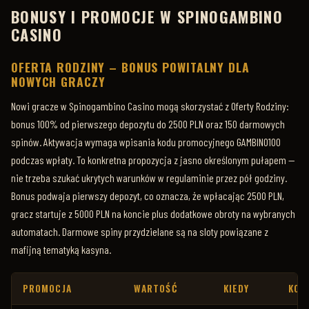
BONUSY I PROMOCJE W SPINOGAMBINO
CASINO
OFERTA RODZINY – BONUS POWITALNY DLA
NOWYCH GRACZY
Nowi gracze w Spinogambino Casino mogą skorzystać z Oferty Rodziny:
bonus 100% od pierwszego depozytu do 2500 PLN oraz 150 darmowych
spinów. Aktywacja wymaga wpisania kodu promocyjnego GAMBINO100
podczas wpłaty. To konkretna propozycja z jasno określonym pułapem —
nie trzeba szukać ukrytych warunków w regulaminie przez pół godziny.
Bonus podwaja pierwszy depozyt, co oznacza, że wpłacając 2500 PLN,
gracz startuje z 5000 PLN na koncie plus dodatkowe obroty na wybranych
automatach. Darmowe spiny przydzielane są na sloty powiązane z
mafijną tematyką kasyna.
PROMOCJA
WARTOŚĆ
KIEDY
KOD