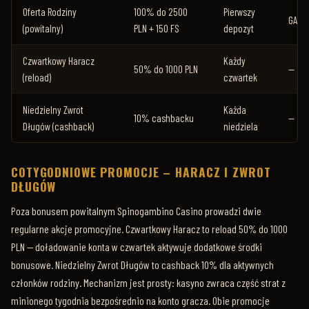
Oferta Rodziny
100% do 2500
Pierwszy
GAMB
(powitalny)
PLN + 150 FS
depozyt
Czwartkowy Haracz
Każdy
50% do 1000 PLN
—
(reload)
czwartek
Niedzielny Zwrot
Każda
10% cashbacku
—
Długów (cashback)
niedziela
COTYGODNIOWE PROMOCJE – HARACZ I ZWROT
DŁUGÓW
Poza bonusem powitalnym Spinogambino Casino prowadzi dwie
regularne akcje promocyjne. Czwartkowy Haracz to reload 50% do 1000
PLN — doładowanie konta w czwartek aktywuje dodatkowe środki
bonusowe. Niedzielny Zwrot Długów to cashback 10% dla aktywnych
członków rodziny. Mechanizm jest prosty: kasyno zwraca część strat z
minionego tygodnia bezpośrednio na konto gracza. Obie promocje