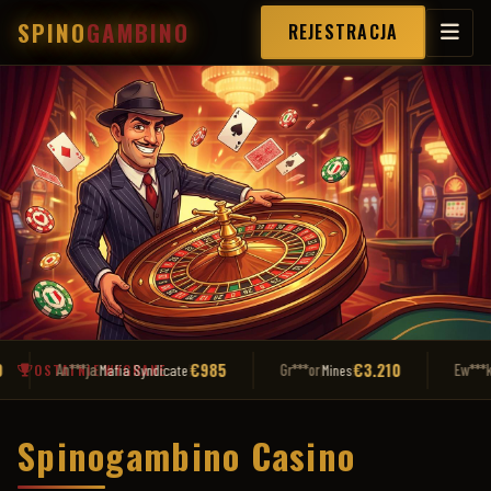
SPINO
GAMBINO
REJESTRACJA
€985
€3.210
ja
|
Mafia Syndicate
OSTATNIE WYGRANE
|
Gr***or
|
Mines
|
Ew***ka
|
Baccarat Sq
OFERTA RODZINY
100% DO 2500 PLN + 150 DARMOWYCH SPINÓW
Spinogambino Casino
Z KODEM GAMBINO100