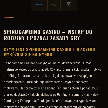
SPINOGAMBINO CASINO – WSTĄP DO
RODZINY I POZNAJ ZASADY GRY
CZYM JEST SPINOGAMBINO CASINO I DLACZEGO
WYRÓŻNIA SIĘ NA RYNKU
Spinogambino Casino to kasyno online zbudowane wokół klimatu
mafijnego Nowego Jorku z lat 20. XX wieku. Ciemna kolorystyka, motywy
prohibicji i hierarchiczna struktura lojalnościowa tworzą spójne
doświadczenie, które odbiega od typowych kasyn z neonowymi
motywami. Platforma działa na licencji Anjouan i oferuje ponad 3500
gier od dostawców takich jak Hacksaw Gaming, Pragmatic Play, Relax
Gaming czy Endorphina. To nie jest kolejne kasyno z przypadkowym
motywem przewodnim — każdy element, od programu VIP po nazwy