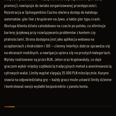
promocji, nawiązuje do świata zorganizowanej przestępczości.
Rejestracja w Spinogambino Casino otwiera dostęp do katalogu
automatów, gier live z krupierem na żywo, a także gier typu crash.
Obsługa klienta działa całodobowo na czacie po polsku, co eliminuje
barierę językową przy rozwiązywaniu problemów z kontem czy
płatnościami. Strona dostępna jest jako aplikacja webowa na
urządzeniach z Androidem i iOS — ciemny interfejs dobrze sprawdza się
na ekranach mobilnych, a nawigacja opiera się na prostych kategoriach.
Wpłaty realizowane są przez BLIK, Jeton oraz kryptowaluty, co daje
graczom wybór między szybkością tradycyjnych metod a anonimowością
cyfrowych walut. Limity wypłat sięgają 25 000 PLN miesięcznie. Kasyno
stawia na odpowiedzialną grę — każdy gracz może ustawić limity dzienne
i kontrolować swoje wydatki bezpośrednio z panelu konta.