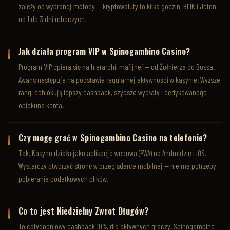
zależy od wybranej metody — kryptowaluty to kilka godzin, BLIK i Jeton
od 1 do 3 dni roboczych.
Jak działa program VIP w Spinogambino Casino?
Program VIP opiera się na hierarchii mafijnej — od Żołnierza do Bossa.
Awans następuje na podstawie regularnej aktywności w kasynie. Wyższe
rangi odblokują lepszy cashback, szybsze wypłaty i dedykowanego
opiekuna konta.
Czy mogę grać w Spinogambino Casino na telefonie?
Tak. Kasyno działa jako aplikacja webowa (PWA) na Androidzie i iOS.
Wystarczy otworzyć stronę w przeglądarce mobilnej — nie ma potrzeby
pobierania dodatkowych plików.
Co to jest Niedzielny Zwrot Długów?
To cotygodniowy cashback 10% dla aktywnych graczy. Spinogambino